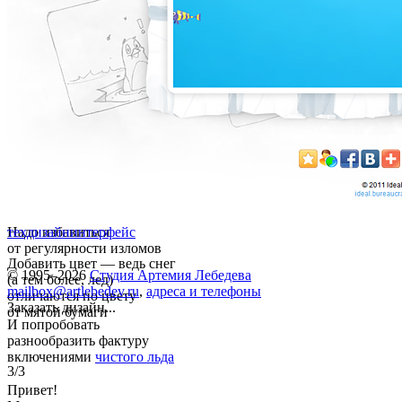
Надо избавиться
техдизайн
интерфейс
от регулярности изломов
Добавить цвет — ведь снег
© 1995–2026
Студия Артемия Лебедева
(а тем более, лед)
mailbox@artlebedev.ru
,
адреса и телефоны
отличаются по цвету
Заказать дизайн...
от мятой бумаги
И попробовать
разнообразить фактуру
включениями
чистого льда
3/3
Привет!