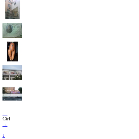
←
Ctrl
→
↓