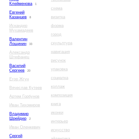
Клейменова
1
схема
Евгений
Казанцев
визитка
8
Искандер
форма
Мухамадеев
город
Валентин
скульптура
Лощинин
33
навигация
Александр
Штефанец
рисунок
Василий
упаковка
Сергеев
20
социалка
Егор Жгун
коллаж
Вячеслав Кутеев
композиция
Артем Горбунов
книга
Иван Тихомиров
иконки
Владимир
Шрейдер
2
интерьер
Иван Оленкевич
искусство
Сергей
айдентика