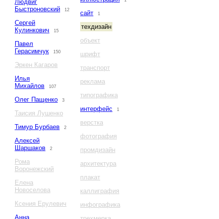
1
Людвиг
Быстроновский
12
сайт
1
Сергей
техдизайн
Кулинкович
15
объект
Павел
Герасимчук
150
шрифт
Эркен Кагаров
транспорт
Илья
реклама
Михайлов
107
типографика
Олег Пащенко
3
интерфейс
1
Таисия Лушенко
верстка
Тимур Бурбаев
2
фотография
Алексей
Шаршаков
2
промдизайн
Рома
архитектура
Воронежский
плакат
Елена
Новоселова
каллиграфия
Ксения Ерулевич
инфографика
Анна
трехмерка