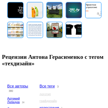
Рецензии Антона Герасименко с тегом
«техдизайн»
Все авторы
Все теги
3
380
логотип
Артемий
графдизайн
Лебедев
24
иллюстрация