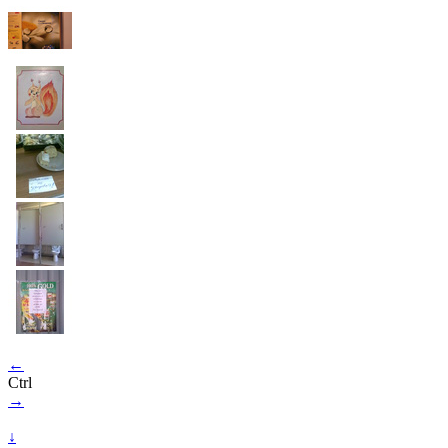
←
Ctrl
→
↓