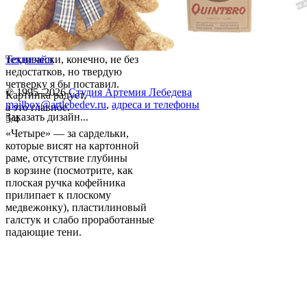
Технически, конечно, не без
техдизайн
недостатков, но твердую
четверку я бы поставил.
© 1995–2026
Студия Артемия Лебедева
Картинка радует,
mailbox@artlebedev.ru
,
адреса и телефоны
а это главное.
Заказать дизайн...
5/4
«Четыре» — за сардельки,
которые висят на картонной
раме, отсутствие глубины
в корзине (посмотрите, как
плоская ручка кофейника
прилипает к плоскому
медвежонку), пластилиновый
галстук и слабо проработанные
падающие тени.