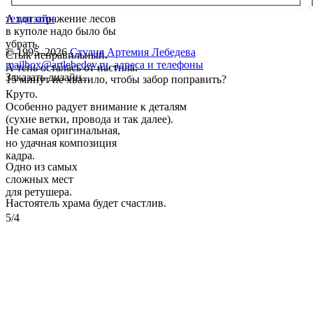
А вот отражение лесов
техдизайн
в куполе надо было бы
убрать.
© 1995–2026
Студия Артемия Лебедева
Стык неправильный.
mailbox@artlebedev.ru
,
адреса и телефоны
А тень осталась от настила.
Заказать дизайн...
15 минут не хватило, чтобы забор поправить?
Круто.
Особенно радует внимание к деталям
(сухие ветки, провода и так далее).
Не самая оригинальная,
но удачная композиция
кадра.
Одно из самых
сложных мест
для ретушера.
Настоятель храма будет счастлив.
5/4