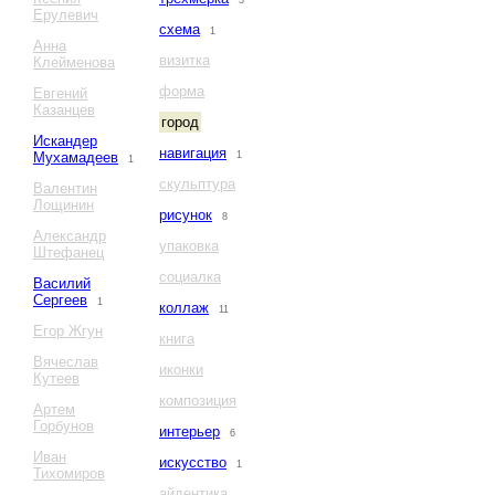
3
Ерулевич
схема
1
Анна
визитка
Клейменова
форма
Евгений
Казанцев
город
Искандер
навигация
Мухамадеев
1
1
скульптура
Валентин
Лощинин
рисунок
8
Александр
упаковка
Штефанец
социалка
Василий
Сергеев
1
коллаж
11
Егор Жгун
книга
Вячеслав
иконки
Кутеев
композиция
Артем
Горбунов
интерьер
6
Иван
искусство
1
Тихомиров
айдентика