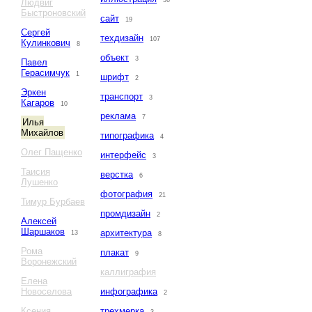
36
Людвиг
Быстроновский
сайт
19
Сергей
техдизайн
107
Кулинкович
8
объект
3
Павел
Герасимчук
1
шрифт
2
Эркен
транспорт
3
Кагаров
10
реклама
7
Илья
Михайлов
типографика
4
Олег Пащенко
интерфейс
3
Таисия
верстка
6
Лушенко
фотография
21
Тимур Бурбаев
промдизайн
2
Алексей
Шаршаков
архитектура
13
8
Рома
плакат
9
Воронежский
каллиграфия
Елена
Новоселова
инфографика
2
Ксения
трехмерка