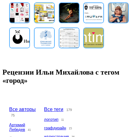
Рецензии Ильи Михайлова с тегом
«город»
Все авторы
Все теги
179
75
логотип
11
Артемий
графдизайн
15
Лебедев
41
иллюстрация