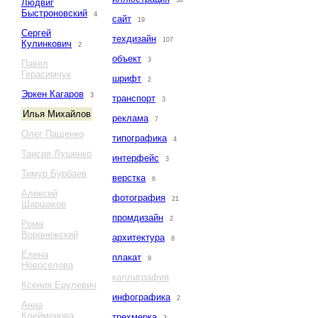
36
Людвиг
Быстроновский
4
сайт
19
Сергей
техдизайн
107
Кулинкович
2
объект
3
Павел
Герасимчук
шрифт
2
Эркен Кагаров
3
транспорт
3
Илья Михайлов
реклама
7
Олег Пащенко
типографика
4
Таисия Лушенко
интерфейс
3
Тимур Бурбаев
верстка
6
Алексей
фотография
21
Шаршаков
промдизайн
2
Рома
Воронежский
архитектура
8
Елена
плакат
9
Новоселова
каллиграфия
Ксения Ерулевич
инфографика
2
Анна
Клейменова
трехмерка