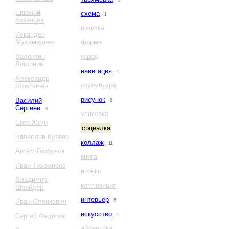
3
Евгений
схема
1
Казанцев
визитка
Искандер
Мухамадеев
форма
Валентин
город
Лощинин
навигация
1
Александр
скульптура
Штефанец
рисунок
Василий
8
Сергеев
3
упаковка
Егор Жгун
социалка
Вячеслав Кутеев
коллаж
11
Артем Горбунов
книга
Иван Тихомиров
иконки
Владимир
композиция
Шрейдер
интерьер
Иван Оленкевич
6
искусство
Сергей Федоров
1
айдентика