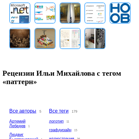
Рецензии Ильи Михайлова с тегом
«паттерн»
Все авторы
Все теги
5
179
Артемий
логотип
11
Лебедев
1
графдизайн
15
Людвиг
иллюстрация