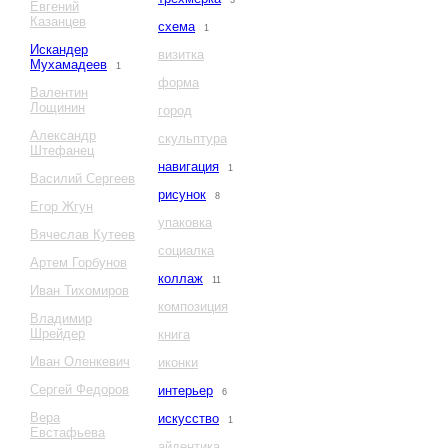
3
Евгений
Казанцев
схема
1
Искандер
визитка
Мухамадеев
1
форма
Валентин
Лощинин
город
Александр
скульптура
Штефанец
навигация
1
Василий Сергеев
рисунок
8
Егор Жгун
упаковка
Вячеслав Кутеев
социалка
Артем Горбунов
коллаж
11
Иван Тихомиров
композиция
Владимир
Шрейдер
книга
Иван Оленкевич
иконки
Сергей Федоров
интерьер
6
Вера
искусство
1
Евстафьева
айдентика