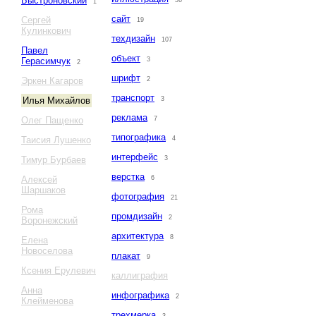
Быстроновский
36
1
сайт
Сергей
19
Кулинкович
техдизайн
107
Павел
объект
Герасимчук
3
2
шрифт
Эркен Кагаров
2
транспорт
Илья Михайлов
3
реклама
Олег Пащенко
7
типографика
Таисия Лушенко
4
интерфейс
Тимур Бурбаев
3
верстка
Алексей
6
Шаршаков
фотография
21
Рома
промдизайн
2
Воронежский
архитектура
8
Елена
Новоселова
плакат
9
Ксения Ерулевич
каллиграфия
Анна
инфографика
2
Клейменова
трехмерка