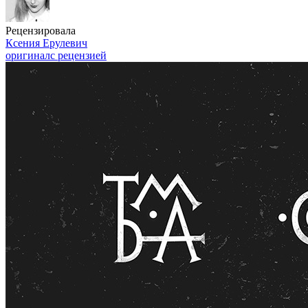
Рецензировала
Ксения Ерулевич
оригинал
с рецензией