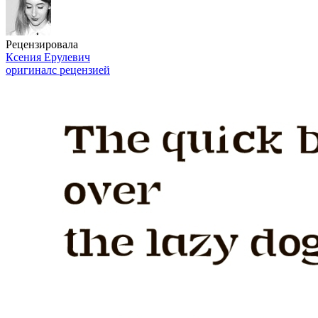
Рецензировала
Ксения Ерулевич
оригинал
с рецензией