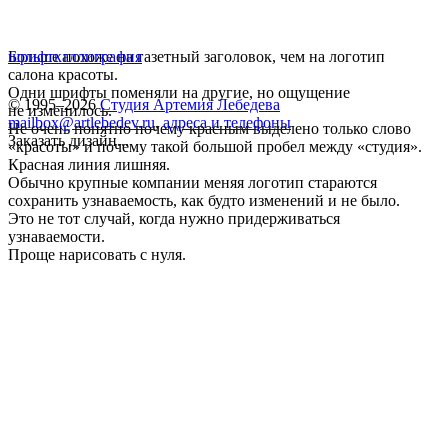
Больше похоже на газетный заголовок, чем на логотип
шрифт
каллиграфия
салона красоты.
Одни шрифты поменяли на другие, но ощущение
© 1995–2026
Студия Артемия Лебедева
не изменилось.
mailbox@artlebedev.ru
,
адреса и телефоны
Не очень понятно почему красным выделено только слово
Заказать дизайн...
«красоты» и почему такой большой пробел между «студия».
Красная линия лишняя.
Обычно крупные компании меняя логотип стараются
сохранить узнаваемость, как будто изменений и не было.
Это не тот случай, когда нужно придерживаться
узнаваемости.
Проще нарисовать с нуля.