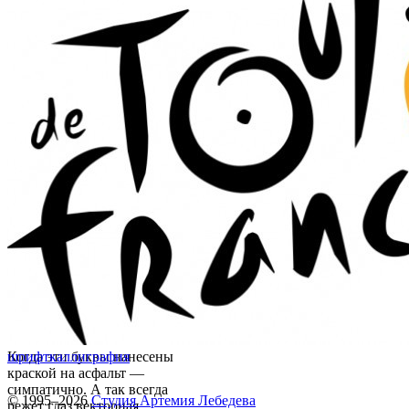
Когда эти буквы нанесены
шрифт
каллиграфия
краской на асфальт —
симпатично. А так всегда
© 1995–2026
Студия Артемия Лебедева
режет глаз векторная