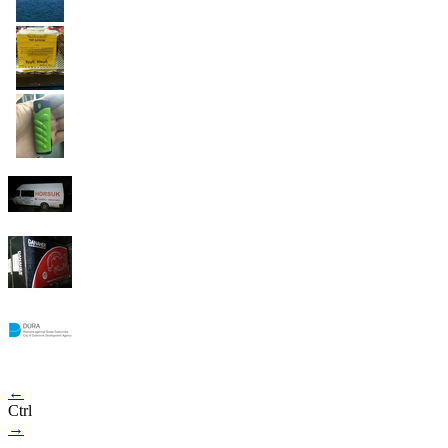
←
Ctrl
→