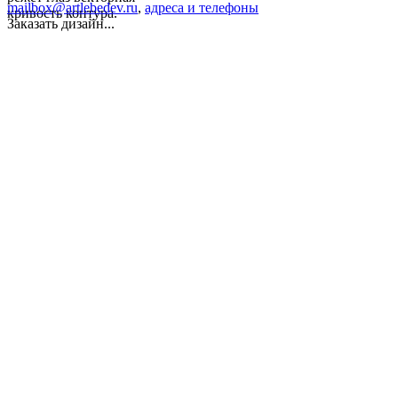
mailbox@artlebedev.ru
,
адреса и телефоны
кривость контура.
Заказать дизайн...