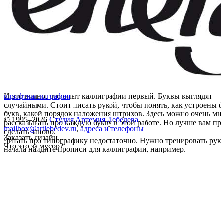
И это видно, что опыт каллиграфии первый. Буквы выглядят
шрифт
каллиграфия
случайными. Стоит писать рукой, чтобы понять, как устроены
букв, какой порядок наложения штрихов. Здесь можно очень м
© 1995–2026
Студия Артемия Лебедева
рассказывать про каждую букву в этой работе. Но лучше вам п
mailbox@artlebedev.ru
,
адреса и телефоны
сделать заново.
Заказать дизайн...
Читать про типографику недостаточно. Нужно тренировать рук
Что это за мусор?
начала найдите прописи для каллиграфии, например.