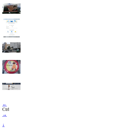
←
Ctrl
→
↓