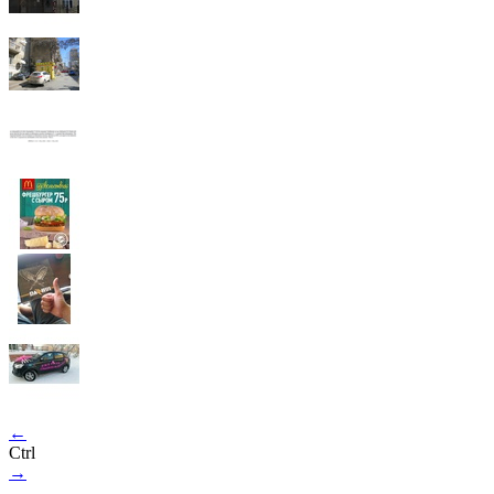
←
Ctrl
→