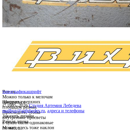
Все ок.
типографика
шрифт
Можно только к мелочам
Ширина у верхних
придраться.
© 1995–2026
Студия Артемия Лебедева
площадок разная.
mailbox@artlebedev.ru
,
адреса и телефоны
Проследите, чтобы
Заказать дизайн...
внутренние просветы
Разная длина.
в букве были одинаковые
Может, здесь тоже наклон
по массе.