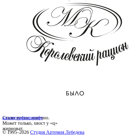
Стало лучше, конечно.
каллиграфия
шрифт
Может только, хвост у «ц»
жирноват.
© 1995–2026
Студия Артемия Лебедева