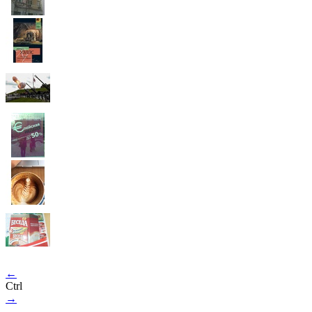
←
Ctrl
→