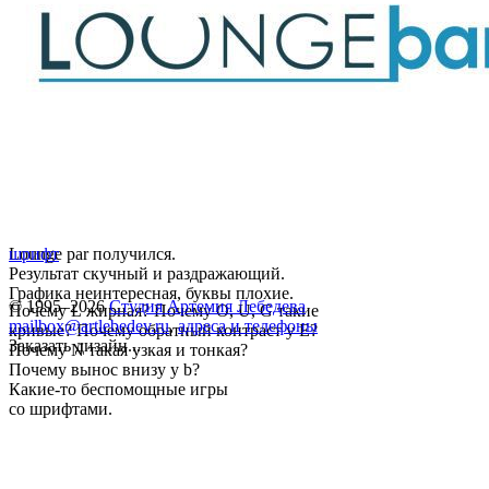
Lounge par получился.
шрифт
Результат скучный и раздражающий.
Графика неинтересная, буквы плохие.
© 1995–2026
Студия Артемия Лебедева
Почему L жирная? Почему O, U, G такие
mailbox@artlebedev.ru
,
адреса и телефоны
кривые? Почему обратный контраст у E?
Заказать дизайн...
Почему N такая узкая и тонкая?
Почему вынос внизу у b?
Какие-то беспомощные игры
со шрифтами.