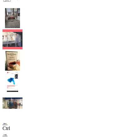
←
Ctrl
→