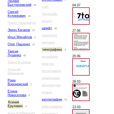
1
Людвиг
Быстроновский
04.07
24
сайт
Сергей
техдизайн
Кулинкович
14
объект
Павел Герасимчук
шрифт
65
Эркен Кагаров
27.06
21
транспорт
Илья Михайлов
4
реклама
Олег Пащенко
21
типографика
9
Таисия
Лушенко
20.06
42
интерфейс
Тимур Бурбаев
верстка
Алексей
фотография
Шаршаков
промдизайн
Рома
28.03
Воронежский
2
архитектура
Елена
плакат
Новоселова
6
каллиграфия
53
Ксения
Ерулевич
инфографика
13.03
9
Анна Клейменова
трехмерка