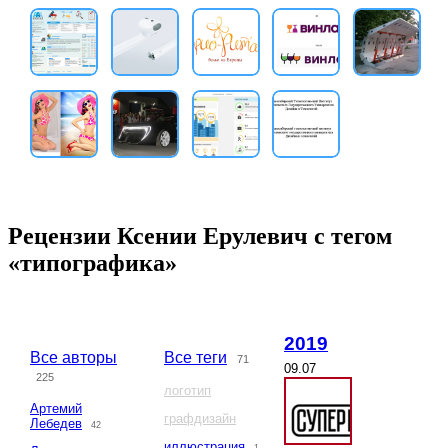
Рецензии Ксении Ерулевич с тегом
«типографика»
2019
Все авторы
Все теги
71
09.07
225
логотип
Артемий
графдизайн
Лебедев
42
иллюстрация