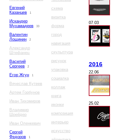
Евгений
схема
Казанцев
1
визитка
Искандер
07.03
Мухамадеев
форма
33
Валентин
город
Лощинин
2
навигация
Александр
скульптура
Штефанец
рисунок
Василий
2016
Сергеев
2
упаковка
22.06
Егор Жгун
1
социалка
Вячеслав Кутеев
коллаж
Артем Горбунов
книга
Иван Тихомиров
25.02
иконки
Владимир
композиция
Шрейдер
интерьер
Иван Оленкевич
искусство
Сергей
Федоров
1
айдентика