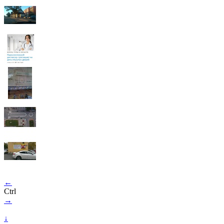
←
Ctrl
→
↓