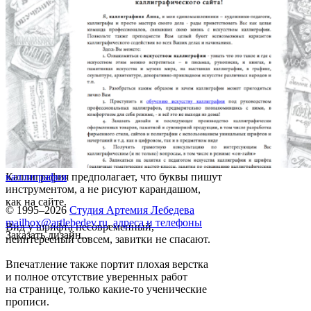
Каллиграфия предполагает, что буквы пишут
каллиграфия
инструментом, а не рисуют карандашом,
как на сайте.
© 1995–2026
Студия Артемия Лебедева
mailbox@artlebedev.ru
,
адреса и телефоны
Вид у шрифта несовременный,
Заказать дизайн...
неинтересный совсем, завитки не спасают.
Впечатление также портит плохая верстка
и полное отсутствие уверенных работ
на странице, только какие-то ученические
прописи.