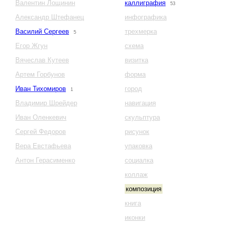
Валентин Лощинин
каллиграфия
53
Александр Штефанец
инфографика
Василий Сергеев
трехмерка
5
Егор Жгун
схема
Вячеслав Кутеев
визитка
Артем Горбунов
форма
Иван Тихомиров
город
1
Владимир Шрейдер
навигация
Иван Оленкевич
скульптура
Сергей Федоров
рисунок
Вера Евстафьева
упаковка
Антон Герасименко
социалка
коллаж
композиция
книга
иконки