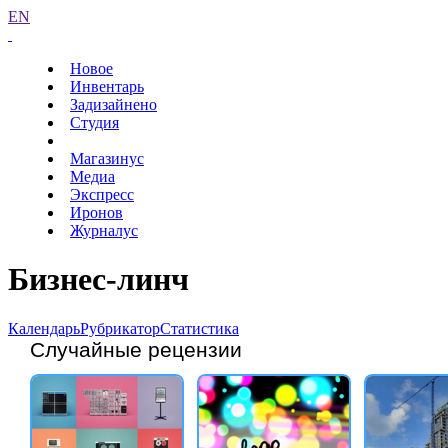
EN
Новое
Инвентарь
Задизайнено
Студия
Магазинус
Медиа
Экспресс
Иронов
Журналус
Бизнес-линч
Календарь
Рубрикатор
Статистика
Случайные рецензии