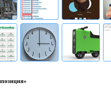
мпозиция»