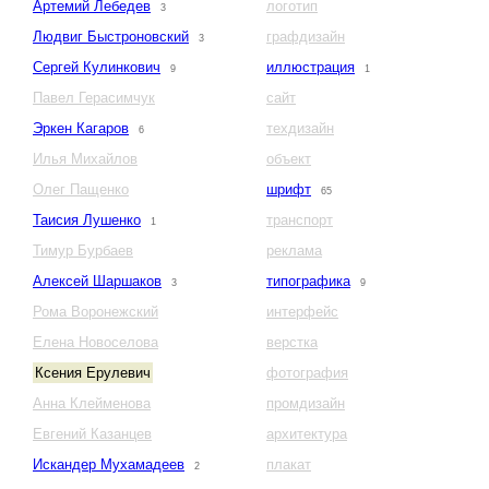
Артемий Лебедев
логотип
3
Людвиг Быстроновский
графдизайн
3
Сергей Кулинкович
иллюстрация
9
1
Павел Герасимчук
сайт
Эркен Кагаров
техдизайн
6
Илья Михайлов
объект
Олег Пащенко
шрифт
65
Таисия Лушенко
транспорт
1
Тимур Бурбаев
реклама
Алексей Шаршаков
типографика
3
9
Рома Воронежский
интерфейс
Елена Новоселова
верстка
Ксения Ерулевич
фотография
Анна Клейменова
промдизайн
Евгений Казанцев
архитектура
Искандер Мухамадеев
плакат
2