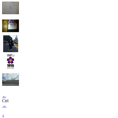
←
Ctrl
→
↓