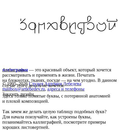
Амбиграмма — это красивый объект, который хочется
каллиграфия
рассматривать и применять в жизни. Печатать
на блокнотах, тканях, посуде — на чем угодно. В данном
© 1995–2026
Студия Артемия Лебедева
случае этого делать не хочется.
mailbox@artlebedev.ru
,
адреса и телефоны
Заказать дизайн...
Здесь только помятые буквы, с потерянной анатомией
и плохой композицией.
Так зачем же делать целую таблицу подобных букв?
Для начала поизучайте, как устроены буквы,
позанимайтесь каллиграфией, посмотрите примеры
хороших листовертней.