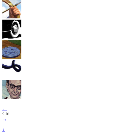
←
Ctrl
→
↓