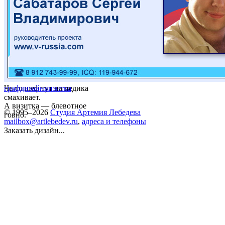
Че-то шеф тут на педика
графдизайн
визитка
смахивает.
А визитка — блевотное
© 1995–2026
Студия Артемия Лебедева
говно.
mailbox@artlebedev.ru
,
адреса и телефоны
Заказать дизайн...