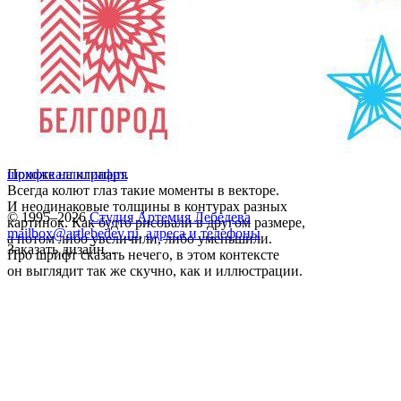
Похоже на клипарт.
шрифт
каллиграфия
Всегда колют глаз такие моменты в векторе.
И неодинаковые толщины в контурах разных
© 1995–2026
Студия Артемия Лебедева
картинок. Как будто рисовали в другом размере,
mailbox@artlebedev.ru
,
адреса и телефоны
а потом либо увеличили, либо уменьшили.
Заказать дизайн...
Про шрифт сказать нечего, в этом контексте
он выглядит так же скучно, как и иллюстрации.