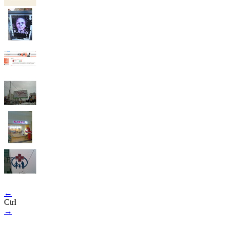
←
Ctrl
→