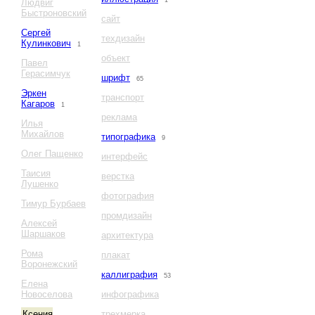
1
Людвиг
Быстроновский
сайт
Сергей
техдизайн
Кулинкович
1
объект
Павел
Герасимчук
шрифт
65
Эркен
транспорт
Кагаров
1
реклама
Илья
Михайлов
типографика
9
Олег Пащенко
интерфейс
Таисия
верстка
Лушенко
фотография
Тимур Бурбаев
промдизайн
Алексей
Шаршаков
архитектура
Рома
плакат
Воронежский
каллиграфия
53
Елена
Новоселова
инфографика
Ксения
трехмерка