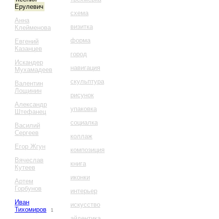
Ерулевич
схема
Анна
визитка
Клейменова
форма
Евгений
Казанцев
город
Искандер
навигация
Мухамадеев
скульптура
Валентин
Лощинин
рисунок
Александр
упаковка
Штефанец
социалка
Василий
Сергеев
коллаж
Егор Жгун
композиция
Вячеслав
книга
Кутеев
иконки
Артем
Горбунов
интерьер
Иван
искусство
Тихомиров
1
айдентика