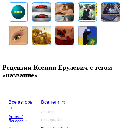
Рецензии Ксении Ерулевич с тегом
«название»
Все авторы
Все теги
71
4
логотип
Артемий
графдизайн
Лебедев
1
иллюстрация