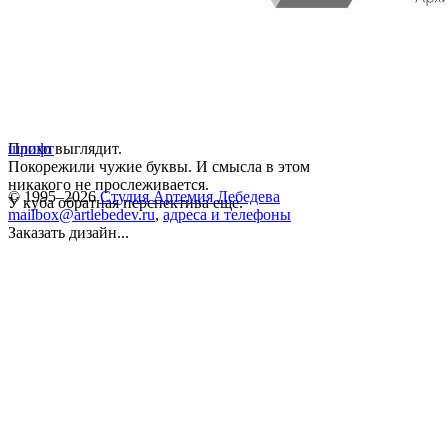
Плохо выглядит.
шрифт
Покорежили чужие буквы. И смысла в этом
никакого не прослеживается.
© 1995–2026
Студия Артемия Лебедева
У куба обратная перспектива еще.
mailbox@artlebedev.ru
,
адреса и телефоны
Заказать дизайн...