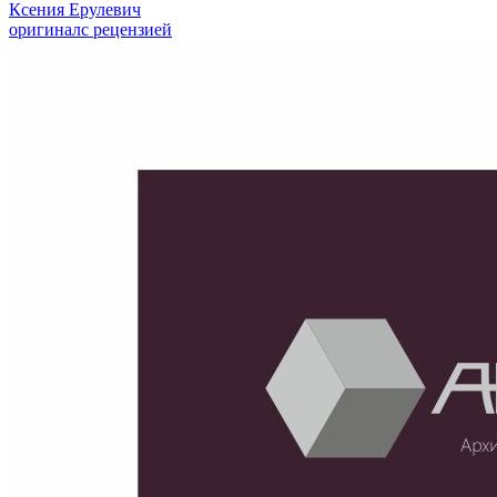
Ксения Ерулевич
оригинал
с рецензией