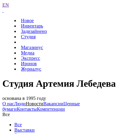
EN
Новое
Инвентарь
Задизайнено
Студия
Магазинус
Медиа
Экспресс
Иронов
Журналус
Студия Артемия Лебедева
основана в 1995 году
О нас
Люди
Новости
Вакансии
Ценные
бумаги
Контакты
Компетенции
Все
Все
Выставки