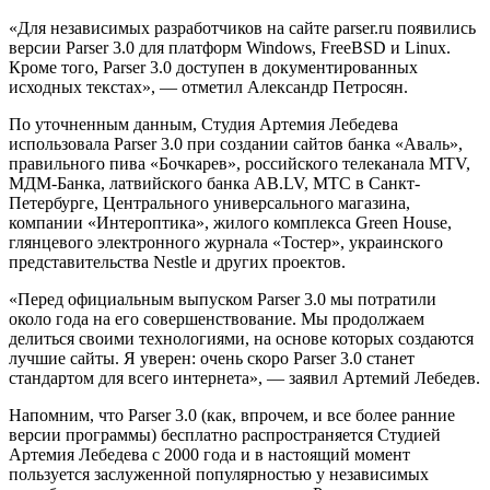
«Для независимых разработчиков на сайте parser.ru появились
версии Parser 3.0 для платформ Windows, FreeBSD и Linux.
Кроме того, Parser 3.0 доступен в документированных
исходных текстах», — отметил Александр Петросян.
По уточненным данным, Студия Артемия Лебедева
использовала Parser 3.0 при создании сайтов банка «Аваль»,
правильного пива «Бочкарев», российского телеканала MTV,
МДМ-Банка, латвийского банка AB.LV, МТС в Санкт-
Петербурге, Центрального универсального магазина,
компании «Интероптика», жилого комплекса Green House,
глянцевого электронного журнала «Тостер», украинского
представительства Nestle и других проектов.
«Перед официальным выпуском Parser 3.0 мы потратили
около года на его совершенствование. Мы продолжаем
делиться своими технологиями, на основе которых создаются
лучшие сайты. Я уверен: очень скоро Parser 3.0 станет
стандартом для всего интернета», — заявил Артемий Лебедев.
Напомним, что Parser 3.0 (как, впрочем, и все более ранние
версии программы) бесплатно распространяется Студией
Артемия Лебедева c 2000 года и в настоящий момент
пользуется заслуженной популярностью у независимых