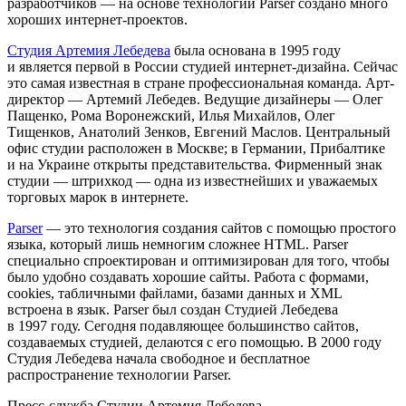
разработчиков — на основе технологии Parser создано много
хороших интернет-проектов.
Студия Артемия Лебедева
была основана в 1995 году
и является первой в России студией интернет-дизайна. Сейчас
это самая известная в стране профессиональная команда. Арт-
директор — Артемий Лебедев. Ведущие дизайнеры — Олег
Пащенко, Рома Воронежский, Илья Михайлов, Олег
Тищенков, Анатолий Зенков, Евгений Маслов. Центральный
офис студии расположен в Москве; в Германии, Прибалтике
и на Украине открыты представительства. Фирменный знак
студии — штрихкод — одна из известнейших и уважаемых
торговых марок в интернете.
Parser
— это технология создания сайтов с помощью простого
языка, который лишь немногим сложнее HTML. Parser
специально спроектирован и оптимизирован для того, чтобы
было удобно создавать хорошие сайты. Работа с формами,
cookies, табличными файлами, базами данных и XML
встроена в язык. Parser был создан Студией Лебедева
в 1997 году. Сегодня подавляющее большинство сайтов,
создаваемых студией, делаются с его помощью. В 2000 году
Студия Лебедева начала свободное и бесплатное
распространение технологии Parser.
Пресс-служба Студии Артемия Лебедева