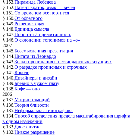
§ 153.
Пирамида Лебедева
§ 152.
Патент краток, язык — вечен
§ 151.
Со временем все портится
§ 150.
От обратного
§ 149.
Решение задач
§ 148.
Единица смысла
§ 147.
Простота ≠ примитивность
§ 146.
О склонении топонимов на «о»
2007
§ 145.
Бессмысленная презентация
§ 144.
Цитата из Леонардо
§ 143.
Знаки препинания в нестандартных ситуациях
§ 142.
О разрядке прописных и строчных
§ 141.
Короче
§ 140.
Дизайнеры и дизайн
§ 139.
Бревно в чужом глазу
§ 138.
Кофе — оно
2006
§ 137.
Матрица эмоций
§ 136.
Теория близости
§ 135.
Неформальная типографика
§ 134.
Способ определения предела масштабирования шрифта
в одном измерении
§ 133.
Двоезапятие
§ 132.
Низкое разрешение