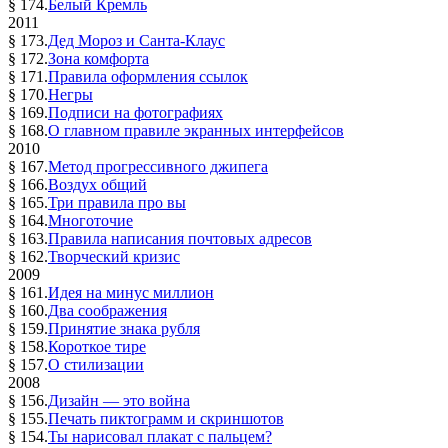
§ 174.
Белый Кремль
2011
§ 173.
Дед Мороз и Санта-Клаус
§ 172.
Зона комфорта
§ 171.
Правила оформления ссылок
§ 170.
Негры
§ 169.
Подписи на фотографиях
§ 168.
О главном правиле экранных интерфейсов
2010
§ 167.
Метод прогрессивного джипега
§ 166.
Воздух общий
§ 165.
Три правила про вы
§ 164.
Многоточие
§ 163.
Правила написания почтовых адресов
§ 162.
Творческий кризис
2009
§ 161.
Идея на минус миллион
§ 160.
Два соображения
§ 159.
Принятие знака рубля
§ 158.
Короткое тире
§ 157.
О стилизации
2008
§ 156.
Дизайн — это война
§ 155.
Печать пиктограмм и скриншотов
§ 154.
Ты нарисовал плакат с пальцем?