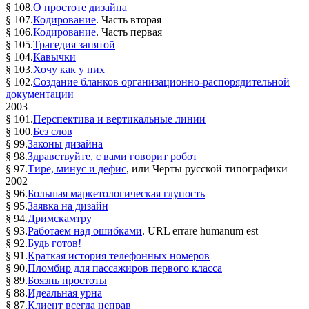
§ 108.
О простоте дизайна
§ 107.
Кодирование
. Часть вторая
§ 106.
Кодирование
. Часть первая
§ 105.
Трагедия запятой
§ 104.
Кавычки
§ 103.
Хочу как у них
§ 102.
Создание бланков организационно-распорядительной
документации
2003
§ 101.
Перспектива и вертикальные линии
§ 100.
Без слов
§ 99.
Законы дизайна
§ 98.
Здравствуйте, с вами говорит робот
§ 97.
Тире, минус и дефис
, или Черты русской типографики
2002
§ 96.
Большая маркетологическая глупость
§ 95.
Заявка на дизайн
§ 94.
Дримскамтру
§ 93.
Работаем над ошибками
. URL errare humanum est
§ 92.
Будь готов!
§ 91.
Краткая история телефонных номеров
§ 90.
Пломбир для пассажиров первого класса
§ 89.
Боязнь простоты
§ 88.
Идеальная урна
§ 87.
Клиент всегда неправ