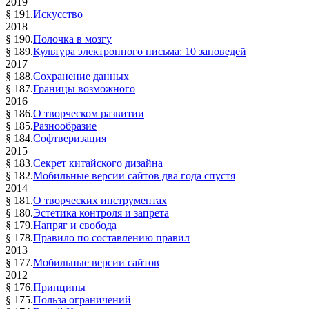
2019
§ 191.
Искусство
2018
§ 190.
Полочка в мозгу
§ 189.
Культура электронного письма: 10 заповедей
2017
§ 188.
Сохранение данных
§ 187.
Границы возможного
2016
§ 186.
О творческом развитии
§ 185.
Разнообразие
§ 184.
Софтверизация
2015
§ 183.
Секрет китайского дизайна
§ 182.
Мобильные версии сайтов два года спустя
2014
§ 181.
О творческих инструментах
§ 180.
Эстетика контроля и запрета
§ 179.
Напряг и свобода
§ 178.
Правило по составлению правил
2013
§ 177.
Мобильные версии сайтов
2012
§ 176.
Принципы
§ 175.
Польза ограничений