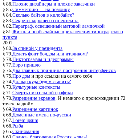
§ 86.
Плохие дизайнеры и плохие заказчики
§ 85.
Симметрию — на помойку
§ 84.
Сколько байтов в килобайте?
§ 83.
Секреты хорошего гипертекста
§ 82.
Параграф, освещенный матовой лампочкой
§ 81.
Жизнь и необычайные приключения типографского
пункта
2001
§ 80.
За спиной у президента
§ 79.
Делать фонт болдом или италиком?
§ 78.
Пиктограммы и идеограммы
§ 77.
Евро пришло
§ 76.
Два главных принципа построения интерфейсов
§ 75.
Про дом
и про ссылки на самого себя
§ 74.
Доллар куда будем ставить?
§ 73.
Культурные контексты
§ 71.
Смерть пиксельной графики
§ 70.
Разрешение экранов
. И немного о происхождении 72
точек на дюйм
§ 69.
Разрешение картинок
§ 68.
Доменные имена по-русски
§ 67.
Lorem ipsum
§ 66.
Рыба
§ 65.
Скиномания
§ 63.
Садись, благодарная Россия, «два»!