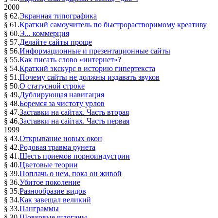
2000
§ 62.
Экранная типографика
§ 61.
Краткий самоучитель по быстрорастворимому креативу
§ 60.
Э... коммерция
§ 57.
Делайте сайты проще
§ 56.
Информационные и презентационные сайты
§ 55.
Как писать слово «интернет»?
§ 54.
Краткий экскурс в историю гипертекста
§ 51.
Почему сайты не должны издавать звуков
§ 50.
О статусной строке
§ 49.
Дублирующая навигация
§ 48.
Боремся за чистоту урлов
§ 47.
Заставки на сайтах. Часть вторая
§ 46.
Заставки на сайтах. Часть первая
1999
§ 43.
Открывание новых окон
§ 42.
Родовая травма рунета
§ 41.
Шесть приемов порноиндустрии
§ 40.
Цветовые теории
§ 39.
Поплачь о нем, пока он живой
§ 36.
Убитое поколение
§ 35.
Разнообразие видов
§ 34.
Как завещал великий
§ 33.
Панграммы
§ 30.
Шовковые шлоганы