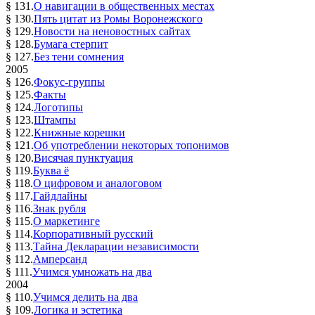
§ 131.
О навигации в общественных местах
§ 130.
Пять цитат из Ромы Воронежского
§ 129.
Новости на неновостных сайтах
§ 128.
Бумага стерпит
§ 127.
Без тени сомнения
2005
§ 126.
Фокус-группы
§ 125.
Факты
§ 124.
Логотипы
§ 123.
Штампы
§ 122.
Книжные корешки
§ 121.
Об употреблении некоторых топонимов
§ 120.
Висячая пунктуация
§ 119.
Буква ё
§ 118.
О цифровом и аналоговом
§ 117.
Гайдлайны
§ 116.
Знак рубля
§ 115.
О маркетинге
§ 114.
Корпоративный русский
§ 113.
Тайна Декларации независимости
§ 112.
Амперсанд
§ 111.
Учимся умножать на два
2004
§ 110.
Учимся делить на два
§ 109.
Логика и эстетика