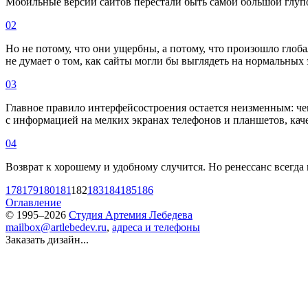
Мобильные версии сайтов перестали быть самой большой глупо
02
Но не потому, что они ущербны, а потому, что произошло гло
не думает о том, как сайты могли бы выглядеть на нормальных 
03
Главное правило интерфейсостроения остается неизменным: чем
с информацией на мелких экранах телефонов и планшетов, каче
04
Возврат к хорошему и удобному случится. Но ренессанс всегда 
178
179
180
181
182
183
184
185
186
Оглавление
© 1995–2026
Студия Артемия Лебедева
mailbox@artlebedev.ru
,
адреса и телефоны
Заказать дизайн...