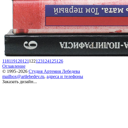
118
119
120
121
122
123
124
125
126
Оглавление
© 1995–2026
Студия Артемия Лебедева
mailbox@artlebedev.ru
,
адреса и телефоны
Заказать дизайн...