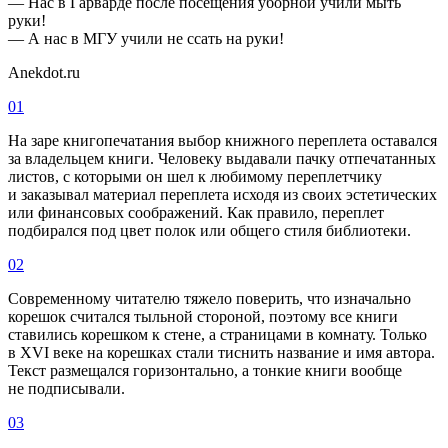
— Нас в Гарварде после посещения уборной учили мыть
руки!
— А нас в МГУ учили не ссать на руки!
Anekdot.ru
01
На заре книгопечатания выбор книжного переплета оставался
за владельцем книги. Человеку выдавали пачку отпечатанных
листов, с которыми он шел к любимому переплетчику
и заказывал материал переплета исходя из своих эстетических
или финансовых соображений. Как правило, переплет
подбирался под цвет полок или общего стиля библиотеки.
02
Современному читателю тяжело поверить, что изначально
корешок считался тыльной стороной, поэтому все книги
ставились корешком к стене, а страницами в комнату. Только
в XVI веке на корешках стали тиснить название и имя автора.
Текст размещался горизонтально, а тонкие книги вообще
не подписывали.
03