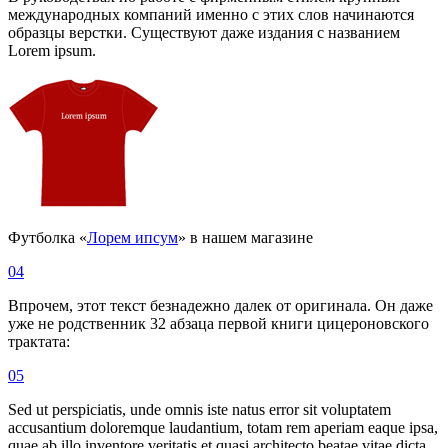
международных компаний именно с этих слов начинаются
образцы верстки. Существуют даже издания с названием
Lorem ipsum.
Футболка «
Лорем ипсум
» в нашем магазине
04
Впрочем, этот текст безнадежно далек от оригинала. Он даже
уже не родственник 32 абзаца первой книги цицероновского
трактата:
05
Sed ut perspiciatis, unde omnis iste natus error sit voluptatem
accusantium doloremque laudantium, totam rem aperiam eaque ipsa,
quae ab illo inventore veritatis et quasi architecto beatae vitae dicta