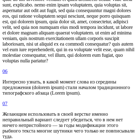
sunt, explicabo. nemo enim ipsam voluptatem, quia voluptas sit,
aspernatur aut odit aut fugit, sed quia consequuntur magni dolores
eos, qui ratione voluptatem sequi nesciunt, neque porro quisquam
est, qui dolorem ipsum, quia dolor sit, amet, consectetur, adipisci
velit, sed quia non numquam eius modi tempora incidunt, ut labore
et dolore magnam aliquam quaerat voluptatem. ut enim ad minima
veniam, quis nostrum exercitationem ullam corporis suscipit
laboriosam, nisi ut aliquid ex ea commodi consequatur? quis autem
vel eum iure reprehenderit, qui in ea voluptate velit esse, quam nihil
molestiae consequatur, vel illum, qui dolorem eum fugiat, quo
voluptas nulla pariatur?
06
Интересно узнать, в какой момент слова из середины
предложения (dolorem ipsum) стали началом традиционного
типографского абзаца (Lorem ipsum).
07
Желающим использовать в своей верстке именно
неправильный вариант следует убедиться, что в нем нет
ничего непристойного — за годы модификации этого
рыбного текста многие шутники чего только не повписывали
туда.