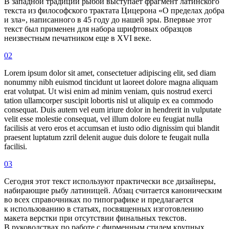
В западной традиции рыбой выступает фрагмент латинского
текста из философского трактата Цицерона «О пределах добра
и зла», написанного в 45 году до нашей эры. Впервые этот
текст был применен для набора шрифтовых образцов
неизвестным печатником еще в XVI веке.
02
Lorem ipsum dolor sit amet, consectetuer adipiscing elit, sed diam
nonummy nibh euismod tincidunt ut laoreet dolore magna aliquam
erat volutpat. Ut wisi enim ad minim veniam, quis nostrud exerci
tation ullamcorper suscipit lobortis nisl ut aliquip ex ea commodo
consequat. Duis autem vel eum iriure dolor in hendrerit in vulputate
velit esse molestie consequat, vel illum dolore eu feugiat nulla
facilisis at vero eros et accumsan et iusto odio dignissim qui blandit
praesent luptatum zzril delenit augue duis dolore te feugait nulla
facilisi.
03
Сегодня этот текст используют практически все дизайнеры,
набирающие рыбу латиницей. Абзац считается каноническим
во всех справочниках по типографике и предлагается
к использованию в статьях, посвященных изготовлению
макета верстки при отсутствии финальных текстов.
В руководствах по работе с фирменным стилем крупных