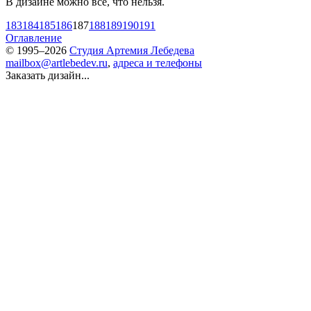
В дизайне можно всё, что нельзя.
183
184
185
186
187
188
189
190
191
Оглавление
© 1995–2026
Студия Артемия Лебедева
mailbox@artlebedev.ru
,
адреса и телефоны
Заказать дизайн...