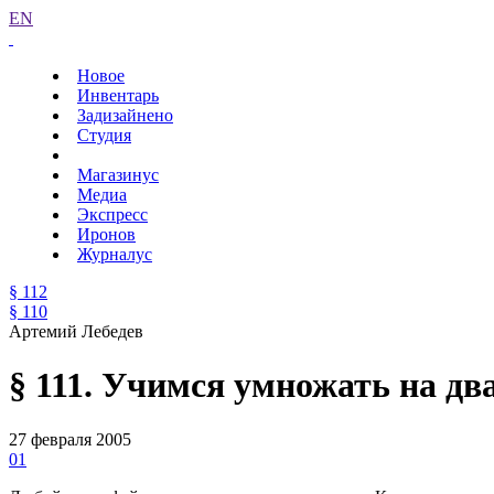
EN
Новое
Инвентарь
Задизайнено
Студия
Магазинус
Медиа
Экспресс
Иронов
Журналус
§ 112
§ 110
Артемий Лебедев
§ 111. Учимся умножать на дв
27 февраля 2005
01