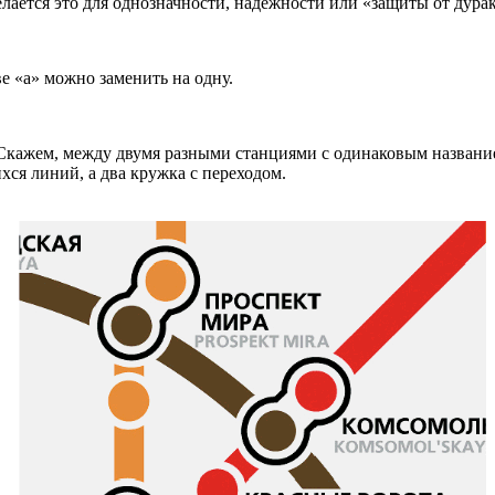
лается это для однозначности, надежности или «защиты от дурак
ве «а» можно заменить на одну.
 Скажем, между двумя разными станциями с одинаковым названи
ся линий, а два кружка с переходом.