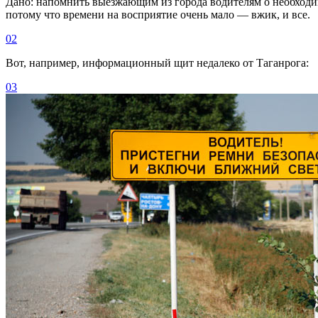
Дано: напомнить выезжающим из города водителям о необход
потому что времени на восприятие очень мало — вжик, и все.
02
Вот, например, информационный щит недалеко от Таганрога:
03