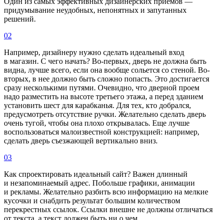
Один из самых эффективных дизайнерских приемов —
придумывание неудобных, непонятных и запутанных
решений.
02
Например, дизайнеру нужно сделать идеальный вход
в магазин. С чего начать? Во-первых, дверь не должна быть
видна, лучше всего, если она вообще сольется со стеной. Во-
вторых, в нее должно быть сложно попасть. Это достигается
сразу несколькими путями. Очевидно, что дверной проем
надо разместить на высоте третьего этажа, а перед зданием
установить шест для карабканья. Для тех, кто добрался,
предусмотреть отсутствие ручки. Желательно сделать дверь
очень тугой, чтобы она плохо открывалась. Еще лучше
воспользоваться малоизвестной конструкцией: например,
сделать дверь съезжающей вертикально вниз.
03
Как спроектировать идеальный сайт? Важен длинный
и незапоминаемый адрес. Побольше графики, анимации
и рекламы. Желательно разбить всю информацию на мелкие
кусочки и снабдить результат большим количеством
перекрестных ссылок. Ссылки внешне не должны отличаться
от текста, а текст должен быть ни о чем.