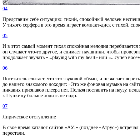
04
Представим себе ситуацию: тихий, спокойный человек неспеш
У тихого серфера в это время играет компакт-диск с тихой, с
05
И в этот самый момент тихая спокойная мелодия перебивается з
он слушает что-то другое, и снимает наушники, чтобы провери
продолжает звучать «...playing with my heart» или «...супер вос
06
Посетитель считает, что это звуковой обман, и не желает верит
до нашего знакомого доходит: «Это же фоновая музыка на сай
никаких признаков плеера нет. Нельзя поставить на паузу, нел
к Пупкину больше ходить не надо.
07
Лирическое отступление
В свое время каталог сайтов «АУ!» (позднее «Атрус») встречал 
перестали.