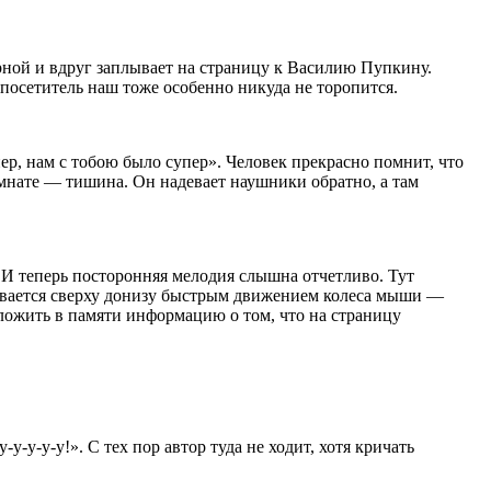
ной и вдруг заплывает на страницу к Василию Пупкину.
 посетитель наш тоже особенно никуда не торопится.
пер, нам с тобою было супер». Человек прекрасно помнит, что
омнате — тишина. Он надевает наушники обратно, а там
к. И теперь посторонняя мелодия слышна отчетливо. Тут
чивается сверху донизу быстрым движением колеса мыши —
тложить в памяти информацию о том, что на страницу
у-у-у-у!». С тех пор автор туда не ходит, хотя кричать