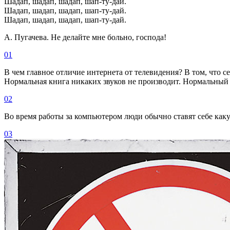
Шадап, шадап, шадап, шап-ту-дай.
Шадап, шадап, шадап, шап-ту-дай.
Шадап, шадап, шадап, шап-ту-дай.
А. Пугачева.
Hе делайте мне больно, господа!
01
В чем главное отличие интернета от телевидения? В том, что 
Нормальная книга никаких звуков не производит. Нормальный 
02
Во время работы за компьютером люди обычно ставят себе как
03