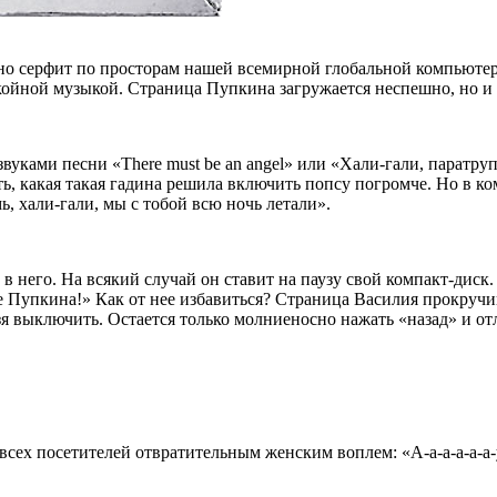
но серфит по просторам нашей всемирной глобальной компьютер
покойной музыкой. Страница Пупкина загружается неспешно, но и
вуками песни «There must be an angel» или «Хали-гали, паратру
ть, какая такая гадина решила включить попсу погромче. Но в к
емь, хали-гали, мы с тобой всю ночь летали».
ь в него. На всякий случай он ставит на паузу свой компакт-дис
те Пупкина!» Как от нее избавиться? Страница Василия прокру
ьзя выключить. Остается только молниеносно нажать «назад» и о
всех посетителей отвратительным женским воплем: «А-а-а-а-а-а-у-