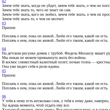
02
Зачем тебе знать, когда он уйдет, зачем тебе знать, о чем он поет
Зачем тебе знать то, чего не знает он сам.
Зачем тебе знать, кого он любил, зачем тебе знать, о чем он про
Зачем тебе знать то, о чем он молчит.
03
Припев:
Поплачь о нем, пока он живой. Люби его таким, какой он есть.
Поплачь о нем, пока он живой. Люби его таким, какой он есть.
04
На детском рисунке домик с трубой. Фидель Михаилу машет ру
Мы никак не можем привыкнуть жить без войны.
В космос совместный валютный полет, ночью толпа — крестны
Она уже видит себя в роли вдовы.
05
Припев:
Поплачь о нем, пока он живой. Люби его таким, какой он есть.
Поплачь о нем, пока он живой. Люби его таким, какой он есть.
06
У тебя к нему есть несколько слов, у тебя к нему даже, наверно
Ты ждешь момента, чтоб отдать ему все.
Холодный мрамор, твои цветы. Все опускается вниз, и в горле 