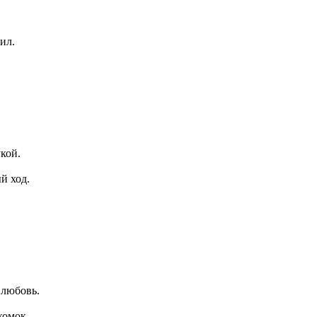
.
сил.
кой.
й ход.
, любовь.
комок.