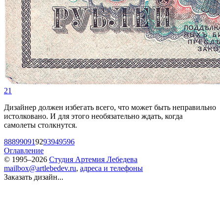
21
Дизайнер должен избегать всего, что может быть неправильно
истолковано. И для этого необязательно ждать, когда
самолеты столкнутся.
88
89
90
91
92
93
94
95
96
Оглавление
© 1995–2026
Студия Артемия Лебедева
mailbox@artlebedev.ru
,
адреса и телефоны
Заказать дизайн...