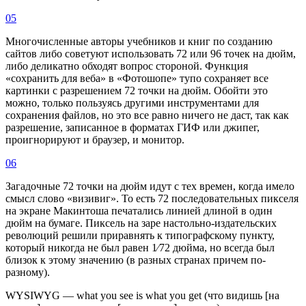
05
Многочисленные авторы учебников и книг по созданию
сайтов либо советуют использовать 72 или 96 точек на дюйм,
либо деликатно обходят вопрос стороной. Функция
«сохранить для веба» в «Фотошопе» тупо сохраняет все
картинки с разрешением 72 точки на дюйм. Обойти это
можно, только пользуясь другими инструментами для
сохранения файлов, но это все равно ничего не даст, так как
разрешение, записанное в форматах ГИФ или джипег,
проигнорируют и браузер, и монитор.
06
Загадочные 72 точки на дюйм идут с тех времен, когда имело
смысл слово «визивиг». То есть 72 последовательных пикселя
на экране Макинтоша печатались линией длиной в один
дюйм на бумаге. Пиксель на заре настольно-издательских
революций решили приравнять к типографскому пункту,
который никогда не был равен 1⁄72 дюйма, но всегда был
близок к этому значению (в разных странах причем по-
разному).
WYSIWYG — what you see is what you get (что видишь [на