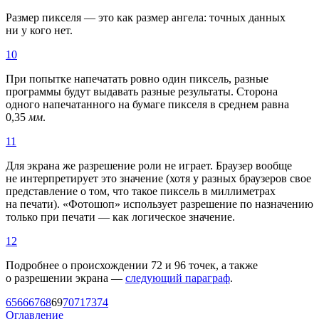
Размер пикселя — это как размер ангела: точных данных
ни у кого нет.
10
При попытке напечатать ровно один пиксель, разные
программы будут выдавать разные результаты. Сторона
одного напечатанного на бумаге пикселя в среднем равна
0,35
мм
.
11
Для экрана же разрешение роли не играет. Браузер вообще
не интерпретирует это значение (хотя у разных браузеров свое
представление о том, что такое пиксель в миллиметрах
на печати). «Фотошоп» использует разрешение по назначению
только при печати — как логическое значение.
12
Подробнее о происхождении 72 и 96 точек, а также
о разрешении экрана —
следующий параграф
.
65
66
67
68
69
70
71
73
74
Оглавление