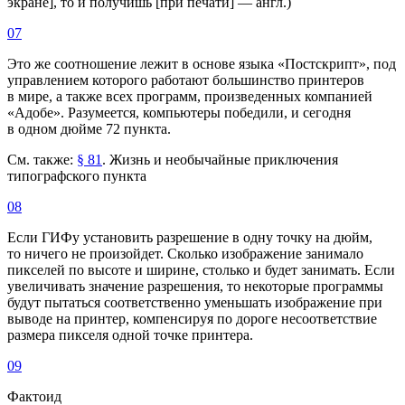
экране], то и получишь [при печати] — англ.)
07
Это же соотношение лежит в основе языка «Постскрипт», под
управлением которого работают большинство принтеров
в мире, а также всех программ, произведенных компанией
«Адобе». Разумеется, компьютеры победили, и сегодня
в одном дюйме 72 пункта.
См. также:
§ 81
. Жизнь и необычайные приключения
типографского пункта
08
Если ГИФу установить разрешение в одну точку на дюйм,
то ничего не произойдет. Сколько изображение занимало
пикселей по высоте и ширине, столько и будет занимать. Если
увеличивать значение разрешения, то некоторые программы
будут пытаться соответственно уменьшать изображение при
выводе на принтер, компенсируя по дороге несоответствие
размера пикселя одной точке принтера.
09
Фактоид