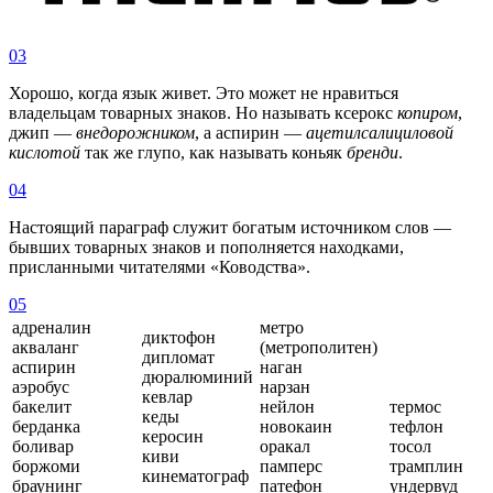
03
Хорошо, когда язык живет. Это может не нравиться
владельцам товарных знаков. Но называть ксерокс
копиром
,
джип —
внедорожником
, а аспирин —
ацетилсалициловой
кислотой
так же глупо, как называть коньяк
бренди
.
04
Настоящий параграф служит богатым источником слов —
бывших товарных знаков и пополняется находками,
присланными читателями «Ководства».
05
адреналин
метро
диктофон
акваланг
(метрополитен)
дипломат
аспирин
наган
дюралюминий
аэробус
нарзан
кевлар
бакелит
нейлон
термос
кеды
берданка
новокаин
тефлон
керосин
боливар
оракал
тосол
киви
боржоми
памперс
трамплин
кинематограф
браунинг
патефон
ундервуд