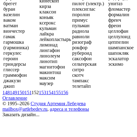
кинескоп
брегет
пилот (электр.)
унитаз
кирза
буран
плексиглас
фломастер
клаксон
вазелин
поролон
формалин
коньяк
ваком
примус
френч
ксерокс
ватман
пульман
фреон
кульман
винчестер
радиола
целлофан
лайкра
гамак
равиоли
целлулоид
лейкопластырь
гармошка
ризограф
цеппелин
лимонад
(гармоника)
рокфор
шампанское
лингафон
геркулес
рубероид
шапокляк
линолеум
героин
саксофон
эскалатор
линотип
гриндерсы
сельтерская
эскимо
магнитофон
глиссер
ситро
макинтош
граммофон
скотч
максим
джакузи
тампакс
маузер
джип
телетайп
148
149
150
151
152
153
154
155
156
Оглавление
© 1995–2026
Студия Артемия Лебедева
mailbox@artlebedev.ru
,
адреса и телефоны
Заказать дизайн...