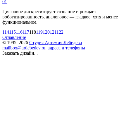
01
Цифровое дискретизирует сознание и рождает
роботизированность, аналоговое — гладкое, хотя и менее
функциональное.
114
115
116
117
118
119
120
121
122
Оглавление
© 1995–2026
Студия Артемия Лебедева
mailbox@artlebedev.ru
,
адреса и телефоны
Заказать дизайн...