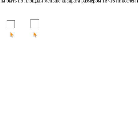
ны быть по площади меньше квадрата размером 16
×
16 пикселей 