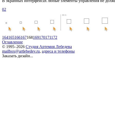
В экранных интерфейсах любые элементы управления не долж
02
164
165
166
167
168
169
170
171
172
Оглавление
© 1995–2026
Студия Артемия Лебедева
mailbox@artlebedev.ru
,
адреса и телефоны
Заказать дизайн...