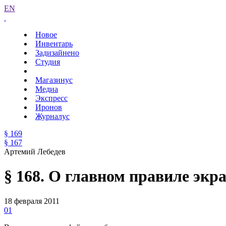
EN
Новое
Инвентарь
Задизайнено
Студия
Магазинус
Медиа
Экспресс
Иронов
Журналус
§ 169
§ 167
Артемий Лебедев
§ 168. О главном правиле эк
18 февраля 2011
01