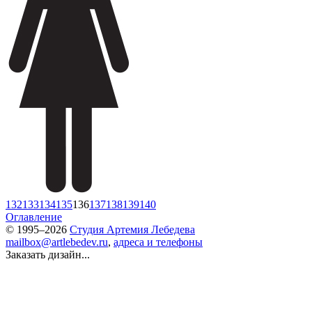
132
133
134
135
136
137
138
139
140
Оглавление
© 1995–2026
Студия Артемия Лебедева
mailbox@artlebedev.ru
,
адреса и телефоны
Заказать дизайн...