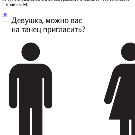
с правым М:
06