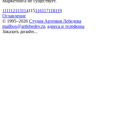
Маркетинга не существует.
111
112
113
114
115
116
117
118
119
Оглавление
© 1995–2026
Студия Артемия Лебедева
mailbox@artlebedev.ru
,
адреса и телефоны
Заказать дизайн...