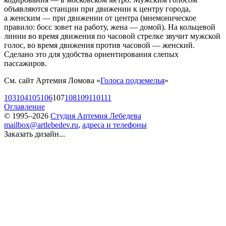
объявляются станции при движении к центру города,
а женским — при движении от центра (мнемоническое
правило: босс зовет на работу, жена — домой). На кольцевой
линии во время движения по часовой стрелке звучит мужской
голос, во время движения против часовой — женский.
Сделано это для удобства ориентирования слепых
пассажиров.
См. сайт Артемия Ломова «
Голоса подземелья
»
103
104
105
106
107
108
109
110
111
Оглавление
© 1995–2026
Студия Артемия Лебедева
mailbox@artlebedev.ru
,
адреса и телефоны
Заказать дизайн...