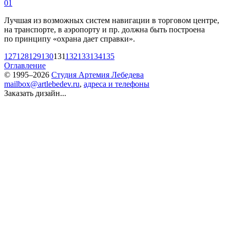
01
Лучшая из возможных систем навигации в торговом центре,
на транспорте, в аэропорту и пр. должна быть построена
по принципу «охрана дает справки».
127
128
129
130
131
132
133
134
135
Оглавление
© 1995–2026
Студия Артемия Лебедева
mailbox@artlebedev.ru
,
адреса и телефоны
Заказать дизайн...