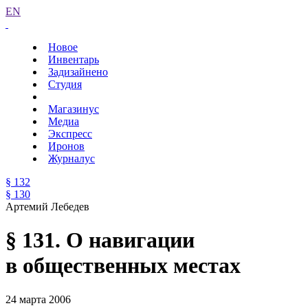
EN
Новое
Инвентарь
Задизайнено
Студия
Магазинус
Медиа
Экспресс
Иронов
Журналус
§ 132
§ 130
Артемий Лебедев
§ 131. О навигации
в общественных местах
24 марта 2006