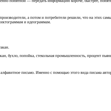
енно понятной — передать информацию короче, быстрее, понятн
производители, а потом и потребители решили, что на этих сам
пиктограммам и идеограммам.
такан.
акан, бухло, попойка, стекольная промышленность, процент пьян
лфавитное письмо. Именно с помощью этого вида письма автор на