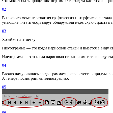
Что может быть проще пиктограммы? Ее задача кажется соверш
02
В какой-то момент развития графических интерфейсов сначала 
умеющие читать люди вдруг обнаружили недетскую страсть к 
03
Хозяйке на заметку
Пиктограмма — это когда нарисован стакан и имеется в виду с
Идеограмма — это когда нарисован стакан и имеется в виду ст
04
Вволю намучившись с идеограммами, человечество придумало а
А теперь посмотрим на иллюстрацию:
05
06