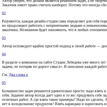
Автор уверен, что дизайн является решением задач, а не творч
Заказчик имеет право считать наоборот. Потому что иногда
сде
02
Разумеется, каждая дизайн-студия сама определяет для себя по
но продолжают работать с неприятными людьми и невыносимы
заказчика. Нелишним будет напомнить, что в любых отношения
03
Автор исповедует крайне простой подход к своей работе — диз
04
В разделе о компании на сайте Студии Лебедева уже много лет
задачи, не потеряв по дороге смысл». В описании каждой работ
См.
Два слова о
05
Большинство задач решаются удивительно просто: надо взять и 
себя. Задание автор всегда дает одно и то же: придумать себе з
отличных работ. А где взять такие примеры? Надо их сделать. 
нет в холодильнике продуктов? Взять карандаш и нарисовать и