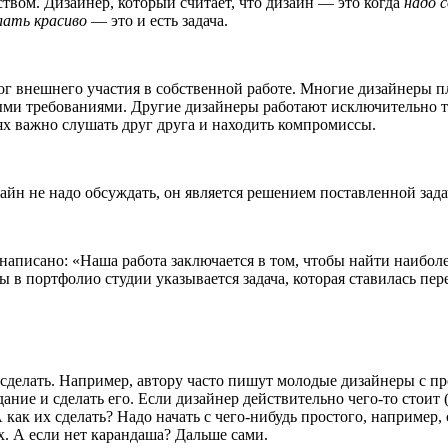
еством. Дизайнер, который считает, что дизайн — это когда
надо 
лать красиво
— это и есть задача.
рог внешнего участия в собственной работе. Многие дизайнеры п
ми требованиями. Другие дизайнеры работают исключительно т
х важно слушать друг друга и находить компромиссы.
айн не надо обсуждать, он является решением поставленной зада
 написано: «Наша работа заключается в том, чтобы найти наибо
ы в портфолио студии указывается задача, которая ставилась пер
сделать. Например, автору часто пишут молодые дизайнеры с про
адание и сделать его. Если дизайнер действительно чего-то стоит
А как их сделать? Надо начать с чего-нибудь простого, например
х. А если нет карандаша? Дальше сами.