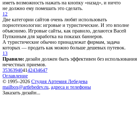
иметь возможность нажать на кнопку «назад», и ничто
не должно ему помешать это сделать.
12
Две категории сайтов очень любят использовать
порнотехнологии: игровые и туристические. И это вполне
объяснимо. Игровые сайты, как правило, делаются Васей
Пупкиным для заработка на показах баннеров.
А туристические обычно принадлежат фирмам, задача
которых — продать как можно больше дешевых путевок.
13
Правило:
дизайн должен быть эффективен без использования
нечестных приемов.
35
36
39
40
41
42
43
46
47
Оглавление
© 1995–2026
Студия Артемия Лебедева
mailbox@artlebedev.ru
,
адреса и телефоны
Заказать дизайн...