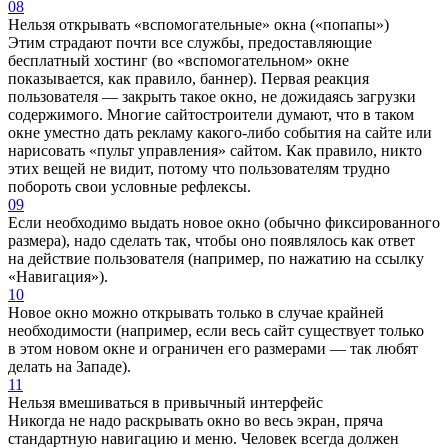
08
Нельзя открывать «вспомогательные» окна («попапы»)
Этим страдают почти все службы, предоставляющие
бесплатный хостинг (во «вспомогательном» окне
показывается, как правило, баннер). Первая реакция
пользователя — закрыть такое окно, не дожидаясь загрузки
содержимого. Многие сайтостроители думают, что в таком
окне уместно дать рекламу какого-либо события на сайте или
нарисовать «пульт управления» сайтом. Как правило, никто
этих вещей не видит, потому что пользователям трудно
побороть свои условные рефлексы.
09
Если необходимо выдать новое окно (обычно фиксированного
размера), надо сделать так, чтобы оно появлялось как ответ
на действие пользователя (например, по нажатию на ссылку
«Навигация»).
10
Новое окно можно открывать только в случае крайней
необходимости (например, если весь сайт существует только
в этом новом окне и ограничен его размерами — так любят
делать на Западе).
11
Нельзя вмешиваться в привычный интерфейс
Никогда не надо раскрывать окно во весь экран, пряча
стандартную навигацию и меню. Человек всегда должен