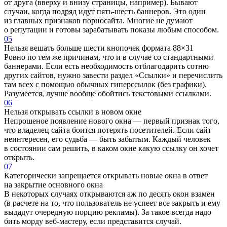
от друга (вверху и внизу страницы, например). Бывают
случаи, когда подряд идут пять-шесть баннеров. Это один
из главных признаков порносайта. Многие не думают
о репутации и готовы зарабатывать показы любым способом.
05
Нельзя вешать больше шести кнопочек формата 88
×
31
Ровно по тем же причинам, что и в случае со стандартными
баннерами. Если есть необходимость отблагодарить сотню
других сайтов, нужно завести раздел «Ссылки» и перечислить
там всех с помощью обычных гиперссылок (без графики).
Разумеется, лучше вообще обойтись текстовыми ссылками.
06
Нельзя открывать ссылки в новом окне
Непрошеное появление нового окна — первый признак того,
что владелец сайта боится потерять посетителей. Если сайт
неинтересен, его судьба — быть забытым. Каждый человек
в состоянии сам решить, в каком окне какую ссылку он хочет
открыть.
07
Категорически запрещается открывать новые окна в ответ
на закрытие основного окна
В некоторых случаях открываются аж по десять окон взамен
(в расчете на то, что пользователь не успеет все закрыть и ему
выдадут очередную порцию рекламы). За такое всегда надо
бить морду веб-мастеру, если представится случай.