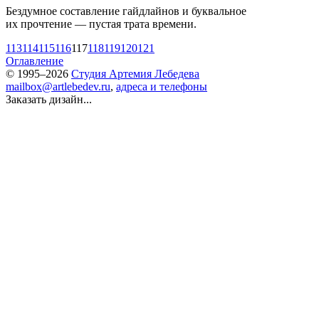
Бездумное составление гайдлайнов и буквальное
их прочтение — пустая трата времени.
113
114
115
116
117
118
119
120
121
Оглавление
© 1995–2026
Студия Артемия Лебедева
mailbox@artlebedev.ru
,
адреса и телефоны
Заказать дизайн...