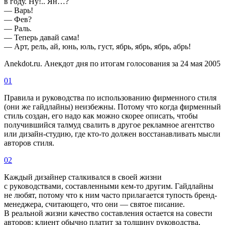
в году. Ну!.. Ян…?
— Варь!
— Фев?
— Раль.
— Теперь давай сама!
— Арт, рель, ай, юнь, юль, густ, ябрь, ябрь, ябрь, абрь!
Anekdot.ru. Анекдот дня по итогам голосования за 24 мая 2005
01
Правила и руководства по использованию фирменного стиля
(они же гайдлайны) неизбежны. Потому что когда фирменный
стиль создан, его надо как можно скорее описать, чтобы
получившийся талмуд свалить в другое рекламное агентство
или дизайн-студию, где кто-то должен восстанавливать мысли
авторов стиля.
02
Каждый дизайнер сталкивался в своей жизни
с руководствами, составленными кем-то другим. Гайдлайны
не любят, потому что к ним часто прилагается тупость бренд-
менеджера, считающего, что они — святое писание.
В реальной жизни качество составления остается на совести
авторов: клиент обычно платит за толщину руководства,