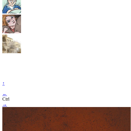
↑
←
Ctrl
→