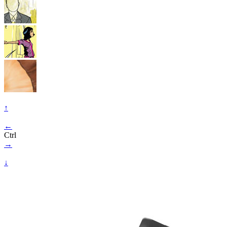
↑
←
Ctrl
→
↓