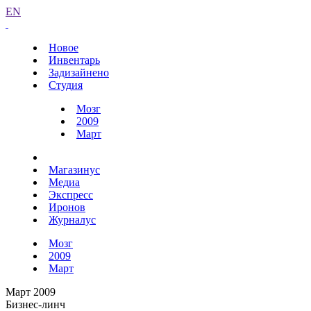
EN
Новое
Инвентарь
Задизайнено
Студия
Мозг
2009
Март
Магазинус
Медиа
Экспресс
Иронов
Журналус
Мозг
2009
Март
Март 2009
Бизнес-линч